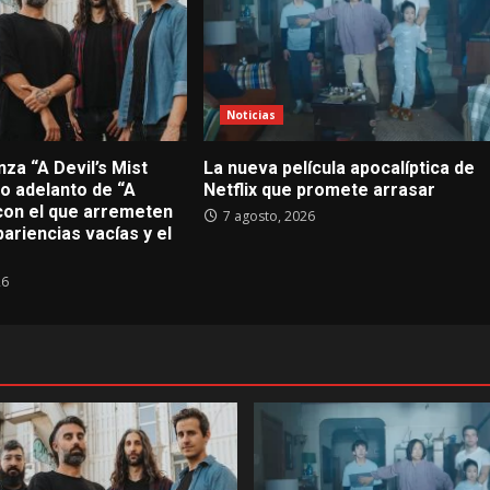
Noticias
za “A Devil’s Mist
La nueva película apocalíptica de
imo adelanto de “A
Netflix que promete arrasar
con el que arremeten
7 agosto, 2026
pariencias vacías y el
26