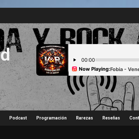
nd
Podcast
Programación
Rarezas
Reseñas
Cont