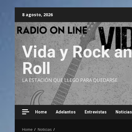
Skip
8 agosto, 2026
to
content
Vida y Rock a
Roll
LA ESTACIÓN QUE LLEGO PARA QUEDARSE
Home
Adelantos
Entrevistas
Noticias
Home
Noticias