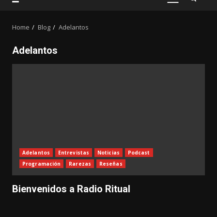
PRIMARY
MENU
Home
Blog
Adelantos
Adelantos
Adelantos
Entrevistas
Noticias
Podcast
Programación
Rarezas
Reseñas
Bienvenidos a Radio Ritual