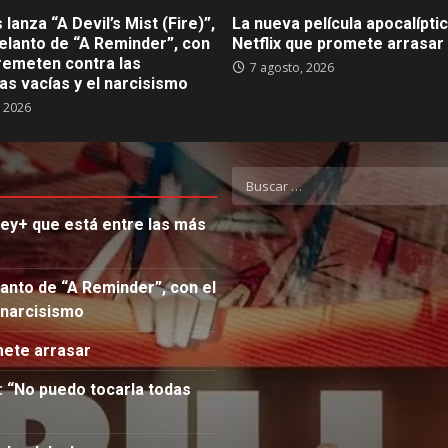
lanza “A Devil’s Mist (Fire)”,
La nueva película apocalípti
elanto de “A Reminder”, con
Netflix que promete arrasar
remeten contra las
7 agosto, 2026
as vacías y el narcisismo
, 2026
Buscar:
ney+ que está entre las más
lanto de “A Reminder”, con el
 narcisismo
mete arrasar
: “No puedo tocarla todas