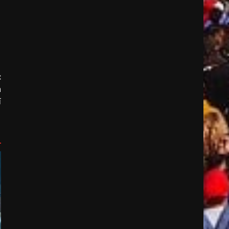
:
n
í