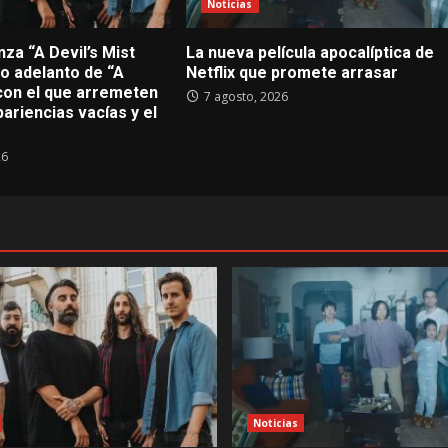
Noticias
za “A Devil’s Mist
La nueva película apocalíptica de
imo adelanto de “A
Netflix que promete arrasar
con el que arremeten
7 agosto, 2026
pariencias vacías y el
26
Noticias