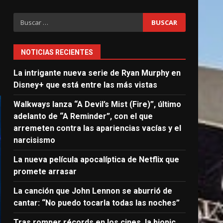
Buscar:
NOTICIAS RECIENTES
La intrigante nueva serie de Ryan Murphy en
Disney+ que está entre las más vistas
Walkways lanza “A Devil’s Mist (Fire)”, último
adelanto de “A Reminder”, con el que
arremeten contra las apariencias vacías y el
narcisismo
La nueva película apocalíptica de Netflix que
promete arrasar
La canción que John Lennon se aburrió de
cantar: “No puedo tocarla todas las noches”
Tras romper récords en los cines, la biopic