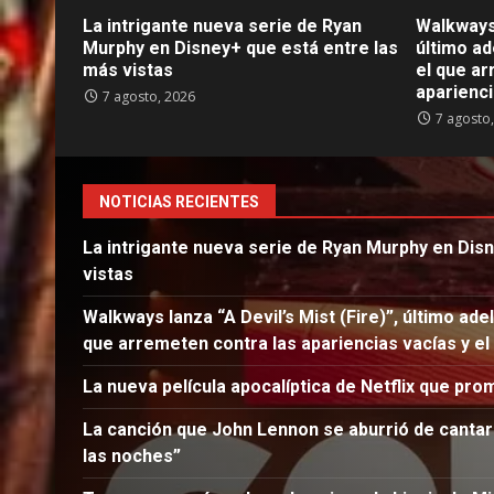
La intrigante nueva serie de Ryan
Walkways 
Murphy en Disney+ que está entre las
último ad
más vistas
el que ar
aparienci
7 agosto, 2026
7 agosto
NOTICIAS RECIENTES
La intrigante nueva serie de Ryan Murphy en Dis
vistas
Walkways lanza “A Devil’s Mist (Fire)”, último ade
que arremeten contra las apariencias vacías y el
La nueva película apocalíptica de Netflix que pro
La canción que John Lennon se aburrió de cantar
las noches”