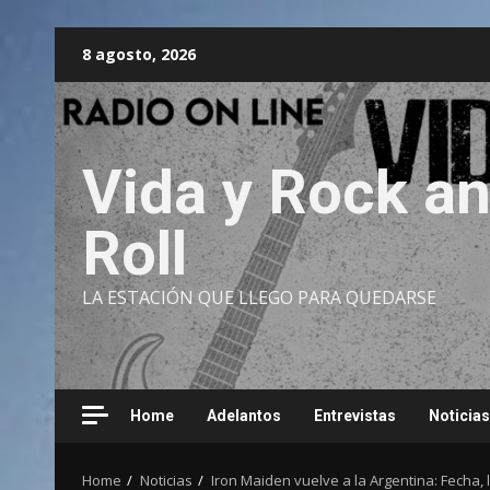
Skip
8 agosto, 2026
to
content
Vida y Rock a
Roll
LA ESTACIÓN QUE LLEGO PARA QUEDARSE
Home
Adelantos
Entrevistas
Noticias
Home
Noticias
Iron Maiden vuelve a la Argentina: Fecha, 