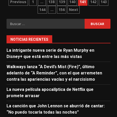
Paginación
Previous
1
…
138
139
140
141
142
143
144
…
156
Next
de
entradas
Buscar:
NOTICIAS RECIENTES
La intrigante nueva serie de Ryan Murphy en
Disney+ que está entre las más vistas
Walkways lanza “A Devil’s Mist (Fire)”, último
adelanto de “A Reminder”, con el que arremeten
contra las apariencias vacías y el narcisismo
La nueva película apocalíptica de Netflix que
promete arrasar
La canción que John Lennon se aburrió de cantar:
“No puedo tocarla todas las noches”