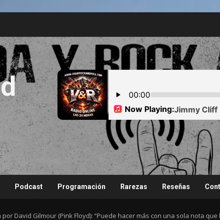
nd
Podcast
Programación
Rarezas
Reseñas
Cont
por David Gilmour (Pink Floyd): “Puede hacer más con una sola nota que 