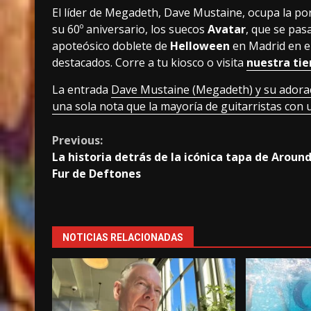
El líder de Megadeth, Dave Mustaine, ocupa la po
su 60º aniversario, los suecos
Avatar
, que se pas
apoteósico doblete de
Helloween
en Madrid en el
destacados. Corre a tu kiosco o visita
nuestra tie
La entrada
Dave Mustaine (Megadeth) y su adorac
una sola nota que la mayoría de guitarristas con
Continue
Previous:
La historia detrás de la icónica tapa de Aroun
Reading
Fur de Deftones
NOTICIAS RELACIONADAS