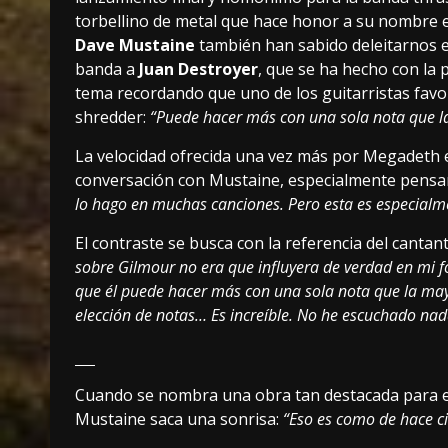
torbellino de metal que hace honor a su nombre en
Dave Mustaine
también han sabido deleitarnos en 
banda a
Juan Destroyer
, que se ha hecho con la 
tema recordando que uno de los guitarristas favo
shredder:
“Puede hacer más con una sola nota que la
La velocidad ofrecida una vez más por Megadeth e
conversación con Mustaine, especialmente pensand
lo hago en muchas canciones. Pero esta es especialm
El contraste se busca con la referencia del cantan
sobre Gilmour no era que influyera de verdad en mi fo
que él puede hacer más con una sola nota que la mayor
elección de notas… Es increíble. No he escuchado nad
Cuando se nombra una obra tan destacada para e
Mustaine saca una sonrisa:
“Eso es como de hace c