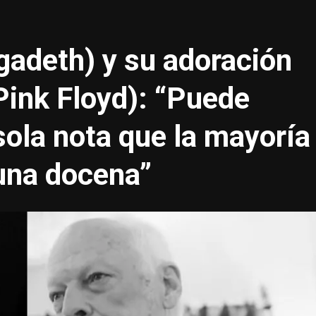
adeth) y su adoración
Pink Floyd): “Puede
ola nota que la mayoría
 una docena”