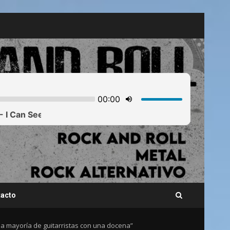
acto
la mayoría de guitarristas con una docena”