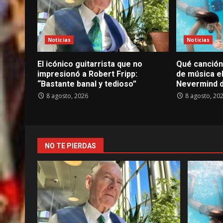
Noticias
Noticias
El icónico guitarrista que no
Qué canción 
impresionó a Robert Fripp:
de música el
“Bastante banal y tedioso”
Nevermind d
8 agosto, 2026
8 agosto, 20
NO TE PIERDAS