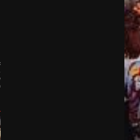
:
,
e
m