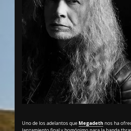
Uno de los adelantos que
Megadeth
nos ha ofrec
lanzamiento final y homónimo para la banda thra