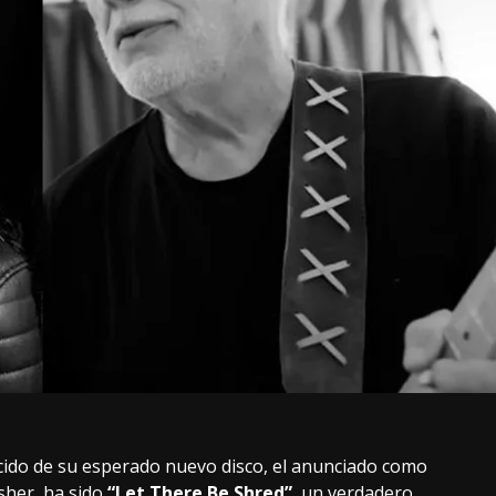
ido de su esperado nuevo disco, el anunciado como
sher, ha sido
“Let There Be Shred”
, un verdadero