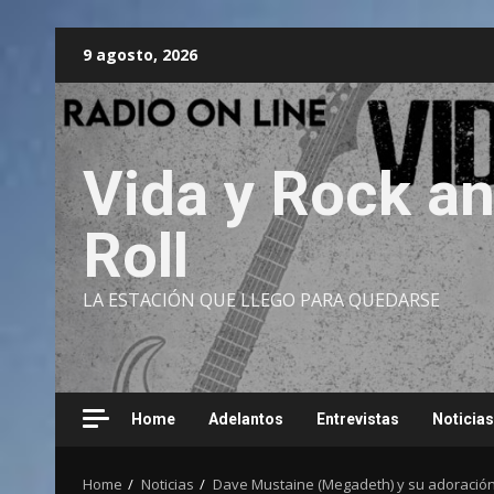
Skip
9 agosto, 2026
to
content
Vida y Rock a
Roll
LA ESTACIÓN QUE LLEGO PARA QUEDARSE
Home
Adelantos
Entrevistas
Noticias
Home
Noticias
Dave Mustaine (Megadeth) y su adoración 