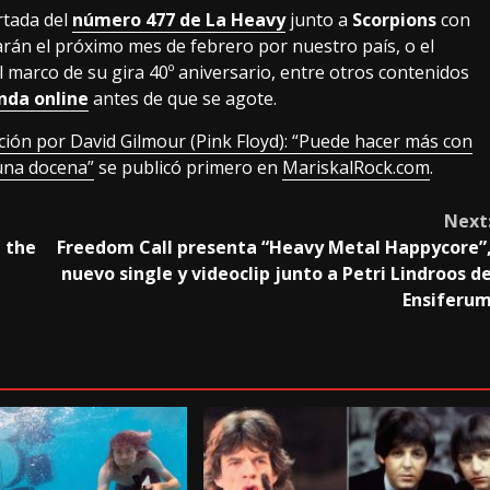
rtada del
número 477 de La Heavy
junto a
Scorpions
con
arán el próximo mes de febrero por nuestro país, o el
 marco de su gira 40º aniversario, entre otros contenidos
nda online
antes de que se agote.
ión por David Gilmour (Pink Floyd): “Puede hacer más con
 una docena”
se publicó primero en
MariskalRock.com
.
Next
d the
Freedom Call presenta “Heavy Metal Happycore”
nuevo single y videoclip junto a Petri Lindroos d
Ensiferu