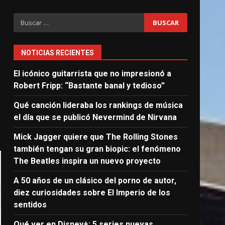
Buscar:
NOTICIAS RECIENTES
El icónico guitarrista que no impresionó a
Robert Fripp: “Bastante banal y tedioso”
Qué canción lideraba los rankings de música
el día que se publicó Nevermind de Nirvana
Mick Jagger quiere que The Rolling Stones
también tengan su gran biopic: el fenómeno
The Beatles inspira un nuevo proyecto
A 50 años de un clásico del porno de autor,
diez curiosidades sobre El Imperio de los
sentidos
Qué ver en Disney+: 5 series nuevas