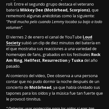
roll. Entre el segundo grupo destaca el veterano
batería
Mikkey Dee (Motörhead, Scorpions)
, que
rememoró algunas anécdotas como la siguiente:
“Perdí mucho pelo cuando Lemmy tocaba su bajo a todo
volumen”
.
El viernes 2 de enero el canal de YouTube
Loud
Society
subió un clip de diez minutos del batería en
el que mostraba sus reacciones a una variedad de
homenajes de fans, grabados en los festivales
Rock
Am Ring
,
Hellfest
,
Resurrection
y
Tuska
del año
pasado.
Al comienzo del vídeo, Dee observa a una persona
contar que no pudo dormir la noche después de un
concierto de
Motörhead
, ya que había olvidado sus
tapones para los oídos y la música fue tan fuerte que
le provocó tinnitus.
“¡Deberías usar protección para los oídos si eres tan