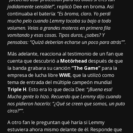
jodidamente sensible!”
, replicó Dee en broma. Así
continuaba el batería:
“Es broma, claro. Yo perdí
mucho pelo cuando Lemmy tocaba su bajo a todo
volumen. Veías a grandes moteros en primera fila
vomitando y esas cosas. Tipos duros, ¿sabes? Y
pensabas: “Quizá deberían echarse un poco para atrás””
.
Más adelante, reacciona al testimonio de un fan que
cuenta que descubrió a
Motörhead
después de que
la banda grabara su canción
“The Game”
para la
empresa de lucha libre
WWE
, que la utilizó como
tema de entrada del múltiple campeón mundial
Triple H
. Esto era lo que decía Dee:
“¡Buena esa!
Mucha gente lo hizo. Recuerdo que Lemmy dijo cuando
nos pidieron hacerlo: “¿Qué se creen que somos, un puto
circo?””
.
A otro fan le preguntan qué haría si Lemmy
estuviera ahora mismo delante de él. Responde que