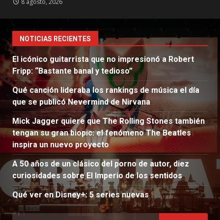
8 agosto, 2026
NOTICIAS RECIENTES
El icónico guitarrista que no impresionó a Robert
Fripp: “Bastante banal y tedioso”
Qué canción lideraba los rankings de música el día
que se publicó Nevermind de Nirvana
Mick Jagger quiere que The Rolling Stones también
tengan su gran biopic: el fenómeno The Beatles
inspira un nuevo proyecto
A 50 años de un clásico del porno de autor, diez
curiosidades sobre El Imperio de los sentidos
Qué ver en Disney+: 5 series nuevas
Buscar: