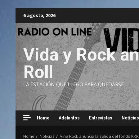
Skip
6 agosto, 2026
to
content
Vida y Rock a
Roll
LA ESTACIÓN QUE LLEGO PARA QUEDARSE
Home
Adelantos
Entrevistas
Noticias
Home
Noticias
Viña Rock anuncia la salida del fondo KKR 