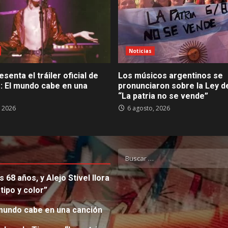
Noticias
esenta el tráiler oficial de
Los músicos argentinos se
: El mundo cabe en una
pronunciaron sobre la Ley de
“La patria no se vende”
, 2026
6 agosto, 2026
Buscar:
s 68 años, y Alejo Stivel llora
ipo y color”
El mundo cabe en una canción