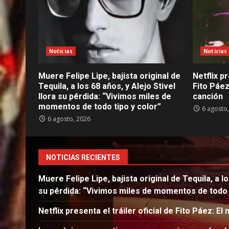
Noticias
Noticias
Muere Felipe Lipe, bajista original de
Netflix pr
Tequila, a los 68 años, y Alejo Stivel
Fito Páez
llora su pérdida: “Vivimos miles de
canción
momentos de todo tipo y color”
6 agosto
6 agosto, 2026
NOTICIAS RECIENTES
Muere Felipe Lipe, bajista original de Tequila, a lo
su pérdida: “Vivimos miles de momentos de todo t
Netflix presenta el tráiler oficial de Fito Páez: 