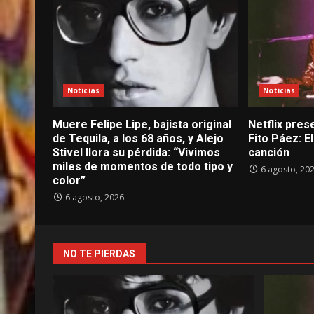
Noticias
Noticias
Muere Felipe Lipe, bajista original
Netflix prese
de Tequila, a los 68 años, y Alejo
Fito Páez: 
Stivel llora su pérdida: “Vivimos
canción
miles de momentos de todo tipo y
6 agosto, 20
color”
6 agosto, 2026
NO TE PIERDAS