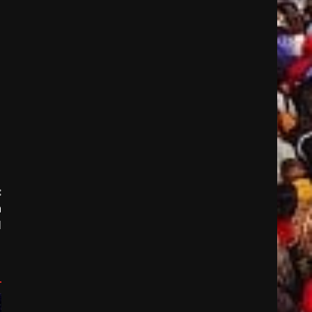
:
n
l