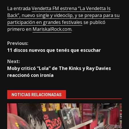
La entrada
Vendetta FM estrena “La Vendetta Is
Back”, nuevo single y videoclip, y se prepara para su
participación en grandes festivales
se publicó
primero en
MariskalRock.com
.
Continue
Previous:
11 discos nuevos que tenés que escuchar
Reading
Next:
Moby criticó “Lola” de The Kinks y Ray Davies
reaccionó con ironía
NOTICIAS RELACIONADAS