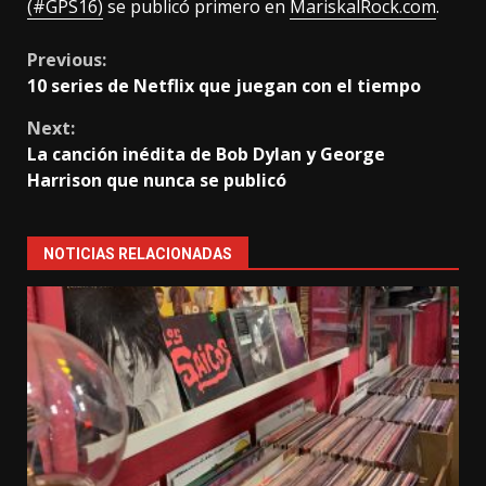
(#GPS16)
se publicó primero en
MariskalRock.com
.
Continue
Previous:
10 series de Netflix que juegan con el tiempo
Reading
Next:
La canción inédita de Bob Dylan y George
Harrison que nunca se publicó
NOTICIAS RELACIONADAS