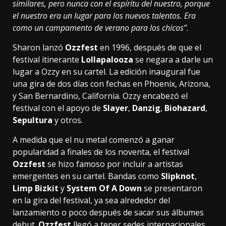
similares, pero nunca con el espíritu del nuestro, porque
el nuestro era un lugar para los nuevos talentos. Era
como un campamento de verano para los chicos”
.
Sharon lanzó
Ozzfest
en 1996, después de que el
festival itinerante
Lollapalooza
se negara a darle un
lugar a Ozzy en su cartel. La edición inaugural fue
una gira de dos días con fechas en Phoenix, Arizona,
y San Bernardino, California. Ozzy encabezó el
festival con el apoyo de
Slayer
,
Danzig
,
Biohazard
,
Sepultura
y otros.
A medida que el nu metal comenzó a ganar
popularidad a finales de los noventa, el festival
Ozzfest
se hizo famoso por incluir a artistas
emergentes en su cartel. Bandas como
Slipknot
,
Limp Bizkit
y
System Of A Down
se presentaron
en la gira del festival, ya sea alrededor del
lanzamiento o poco después de sacar sus álbumes
debut.
Ozzfest
llegó a tener sedes internacionales