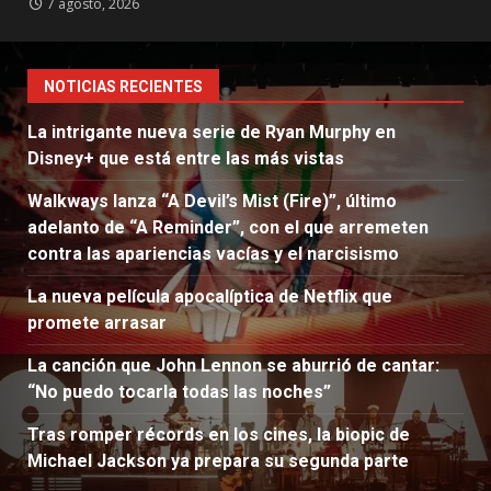
7 agosto, 2026
NOTICIAS RECIENTES
La intrigante nueva serie de Ryan Murphy en
Disney+ que está entre las más vistas
Walkways lanza “A Devil’s Mist (Fire)”, último
adelanto de “A Reminder”, con el que arremeten
contra las apariencias vacías y el narcisismo
La nueva película apocalíptica de Netflix que
promete arrasar
La canción que John Lennon se aburrió de cantar:
“No puedo tocarla todas las noches”
Tras romper récords en los cines, la biopic de
Michael Jackson ya prepara su segunda parte