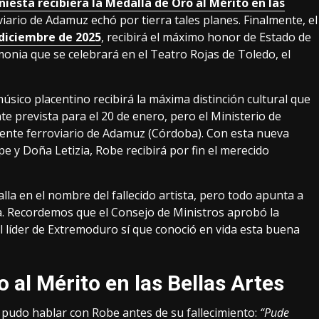
niesta recibiera la Medalla de Oro al Mérito en las
viario de Adamuz echó por tierra tales planes. Finalmente, el
 diciembre de 2025
, recibirá el máximo honor de Estado de
onia que se celebrará en el Teatro Rojas de Toledo, el
úsico placentino recibirá la máxima distinción cultural que
e prevista para el 20 de enero, pero el Ministerio de
idente ferroviario de Adamuz (Córdoba). Con esta nueva
e y Doña Letizia, Robe recibirá por fin el merecido
la en el nombre del fallecido artista, pero todo apunta a
a. Recordemos que el Consejo de Ministros aprobó la
el líder de Extremoduro sí que conoció en vida esta buena
 al Mérito en las Bellas Artes
e pudo hablar con Robe antes de su fallecimiento:
“Pude