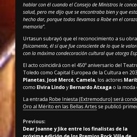
hablar con él cuando el Consejo de Ministros le conc
salud, pero me dijo que se encontraba bien y que es
hecho dar, porque todos llevamos a Robe en el coraz
memoria”
.
Urtasun subrayó que el reconocimiento a su obra
físicamente, él sí que fue consciente de lo que le val
con la máxima condecoración cultural que otorga Es
El acto coincidirá con el 450º aniversario del Teat
Toledo como Capital Europea de la Cultura en 20
Planetas
,
José Mercé
,
Camela
, los actores
Mari
como
Elvira Lindo
y
Bernardo Atxaga
o la moda
La entrada
Robe Iniesta (Extremoduro) será conde
Oro al Mérito en las Bellas Artes
se publicó prim
Continue
Previous:
Dear Joanne y Jike entre los finalistas de la
Reading
próxima edición de los Premios Rock Villa de