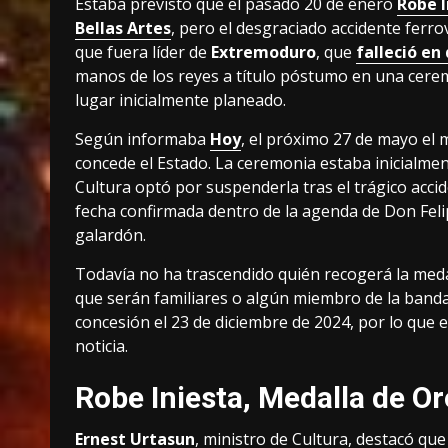
Estaba previsto que el pasado 20 de enero
Robe I
Bellas Artes
, pero el desgraciado accidente ferro
que fuera líder de
Extremoduro
, que
falleció en
manos de los reyes a título póstumo en una cerem
lugar inicialmente planeado.
Según informaba
Hoy
, el próximo 27 de mayo el m
concede el Estado. La ceremonia estaba inicialment
Cultura optó por suspenderla tras el trágico acc
fecha confirmada dentro de la agenda de Don Felip
galardón.
Todavía no ha trascendido quién recogerá la medal
que serán familiares o algún miembro de la band
concesión el 23 de diciembre de 2024, por lo que 
noticia.
Robe Iniesta, Medalla de Oro
Ernest Urtasun
, ministro de Cultura, destacó qu