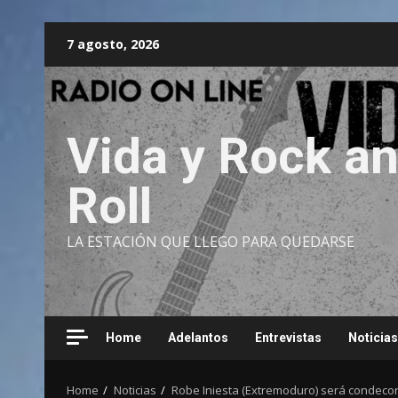
Skip
7 agosto, 2026
to
content
Vida y Rock a
Roll
LA ESTACIÓN QUE LLEGO PARA QUEDARSE
Home
Adelantos
Entrevistas
Noticias
Home
Noticias
Robe Iniesta (Extremoduro) será condecora