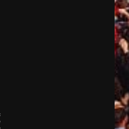
:
e
s