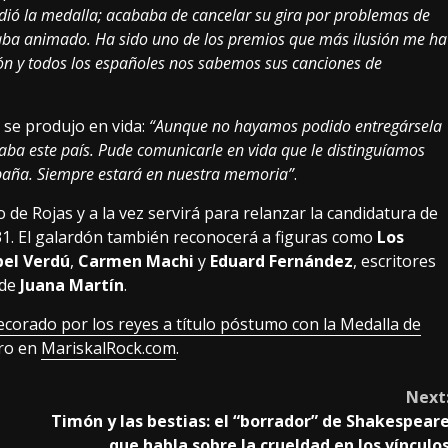
edió la medalla; acababa de cancelar su gira por problemas de
taba animado. Ha sido uno de los premios que más ilusión me ha
ón y todos los españoles nos sabemos sus canciones de
 se produjo en vida:
“Aunque no hayamos podido entregársela
oraba este país. Pude comunicarle en vida que le distinguíamos
paña. Siempre estará en nuestra memoria”
.
ro de Rojas y a la vez servirá para relanzar la candidatura de
31. El galardón también reconocerá a figuras como
Los
bel Verdú
,
Carmen Machi
y
Eduard Fernández
, escritores
 de
Juana Martín
.
corado por los reyes a título póstumo con la Medalla de
ero en
MariskalRock.com
.
Next
Timón y las bestias: el “borrador” de Shakespear
que habla sobre la crueldad en los vínculo