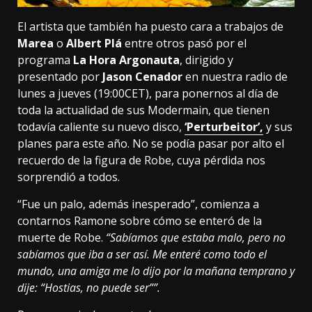
El artista que también ha puesto cara a trabajos de
Marea
o
Albert Plá
entre otros pasó por el
programa
La Hora Argonauta
, dirigido y
presentado por
Jason Cenador
en nuestra radio de
lunes a jueves (19:00CET), para ponernos al día de
toda la actualidad de sus Modermain, que tienen
todavía caliente su nuevo disco,
‘Perturbeitor’,
y sus
planes para este año. No se podía pasar por alto el
recuerdo de la figura de Robe, cuya pérdida nos
sorprendió a todos.
“Fue un palo, además inesperado”, comienza a
contarnos Ramone sobre cómo se enteró de la
muerte de Robe.
“Sabíamos que estaba malo, pero no
sabíamos que iba a ser así. Me enteré como todo el
mundo, una amiga me lo dijo por la mañana temprano y
dije: “Hostias, no puede ser””.