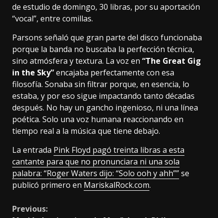
de estudio de domingo, 30 libras, por su aportación
“vocal”, entre comillas.
Parsons señaló que gran parte del disco funcionaba
porque la banda no buscaba la perfección técnica,
sino atmósfera y textura. La voz en
“The Great Gig
in the Sky”
encajaba perfectamente con esa
filosofía. Sonaba sin filtrar porque, en esencia, lo
estaba, y por eso sigue impactando tanto décadas
después. No hay un gancho ingenioso, ni una línea
poética. Solo una voz humana reaccionando en
tiempo real a la música que tiene debajo.
La entrada
Pink Floyd pagó treinta libras a esta
cantante para que no pronunciara ni una sola
palabra: “Roger Waters dijo: “Solo ooh y ahh””
se
publicó primero en
MariskalRock.com
.
Continue
Previous: