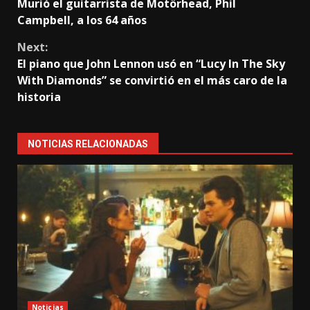
Murió el guitarrista de Motörhead, Phil
Reading
Campbell, a los 64 años
Next:
El piano que John Lennon usó en “Lucy In The Sky
With Diamonds” se convirtió en el más caro de la
historia
NOTICIAS RELACIONADAS
Noticias