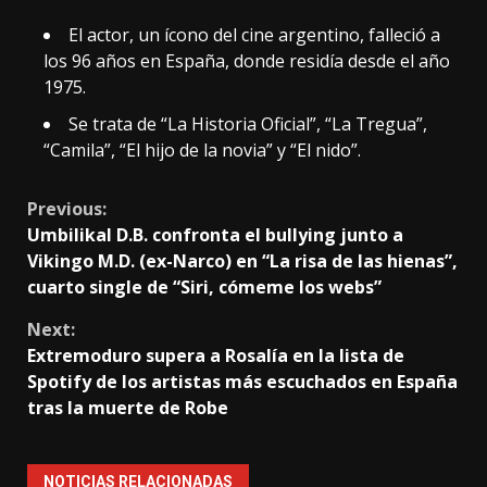
El actor, un ícono del cine argentino, falleció a
los 96 años en España, donde residía desde el año
1975.
Se trata de “La Historia Oficial”, “La Tregua”,
“Camila”, “El hijo de la novia” y “El nido”.
Continue
Previous:
Umbilikal D.B. confronta el bullying junto a
Reading
Vikingo M.D. (ex-Narco) en “La risa de las hienas”,
cuarto single de “Siri, cómeme los webs”
Next:
Extremoduro supera a Rosalía en la lista de
Spotify de los artistas más escuchados en España
tras la muerte de Robe
NOTICIAS RELACIONADAS