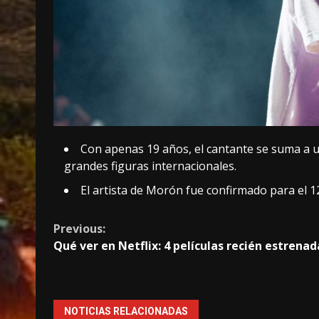
Con apenas 19 años, el cantante se suma a u
grandes figuras internacionales.
El artista de Morón fue confirmado para el 1
Continue
Previous:
Qué ver en Netflix: 4 películas recién estrenad
Reading
NOTICIAS RELACIONADAS