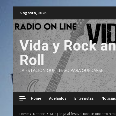
Skip
6 agosto, 2026
to
content
Vida y Rock a
Roll
LA ESTACIÓN QUE LLEGO PARA QUEDARSE
Home
Adelantos
Entrevistas
Noticias
Home
Noticias
Milo J llega al festival Rock in Rio: otro hi