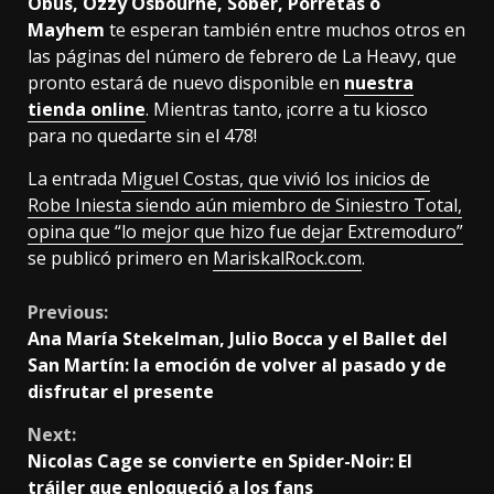
Obús, Ozzy Osbourne, Sôber, Porretas o
Mayhem
te esperan también entre muchos otros en
las páginas del número de febrero de La Heavy, que
pronto estará de nuevo disponible en
nuestra
tienda online
. Mientras tanto, ¡corre a tu kiosco
para no quedarte sin el 478!
La entrada
Miguel Costas, que vivió los inicios de
Robe Iniesta siendo aún miembro de Siniestro Total,
opina que “lo mejor que hizo fue dejar Extremoduro”
se publicó primero en
MariskalRock.com
.
Continue
Previous:
Ana María Stekelman, Julio Bocca y el Ballet del
Reading
San Martín: la emoción de volver al pasado y de
disfrutar el presente
Next:
Nicolas Cage se convierte en Spider-Noir: El
tráiler que enloqueció a los fans