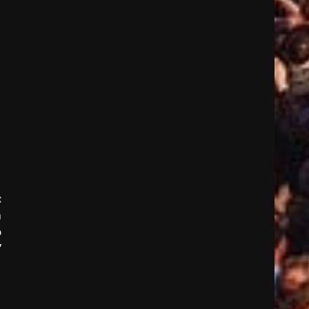
:
m
o
”