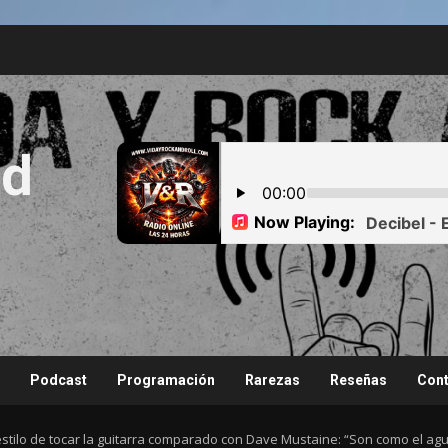
nd
Podcast
Programación
Rarezas
Reseñas
Cont
tilo de tocar la guitarra comparado con Dave Mustaine: “Son como el agua