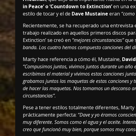
in Peace’ o ‘Countdown to Extinction’
en una exi
estilo de tocar y el de
Dave Mustaine
eran
“como e
Recientemente, se ha recuperado una entrevista 
trabajo realizado en aquellos primeros discos p
Extinction’ se creó en
“mejores circunstancias”
que 
banda. Los cuatro hemos compuesto canciones del di
Marty hace referencia a cómo él, Mustaine,
David
“Compusimos juntos, vivimos juntos durante un año en 
escribimos el material y vivimos estas canciones jun
grabamos juntos las maquetas de estas canciones y t
de hacer las maquetas. Nos tomamos un descanso ant
circunstancias”.
Pese a tener estilos totalmente diferentes, Mart
prácticamente perfecta:
“Dave y yo éramos conscie
muy diferente. Somos como el agua y el aceite. Intent
creo que funcionó muy bien, porque somos muy consc