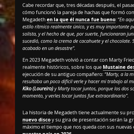
Cabe recordar que, tres décadas después, el pas
cómo funcionó la pareja de hachas que formó con 
Megadeth
en la que él nunca fue bueno
:
“En aque
estilo rítmico realmente único, y es muy importante 
solista, y el hecho de que, por suerte, funcionaran j
sucedió, como la crema de cacahuete y el chocolate.
acabado en un desastre”.
En 2023 Megadeth volvió a contar con Marty Frie
realmente históricos, sobre los que
Mustaine de
ejecución de su antiguo compañero:
“Marty, a la m
resultaba un poco difícil verle y hacer mi trabajo a
Kiko (Loureiro)
y Marty tocar juntos, porque los dos s
momento, y verles tocar juntos fue extraordinario”.
La historia de Megadeth tiene actualmente su prop
nuevo disco
y su gira de presentación serán la gr
máximo el tiempo que nos queda con sus nuevas c