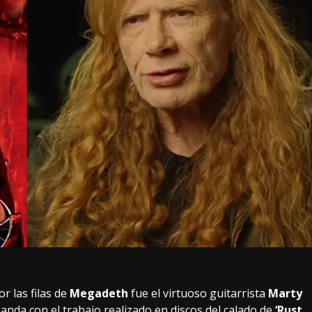
 las filas de
Megadeth
fue el virtuoso guitarrista
Marty
banda con el trabajo realizado en discos del calado de
‘Rust