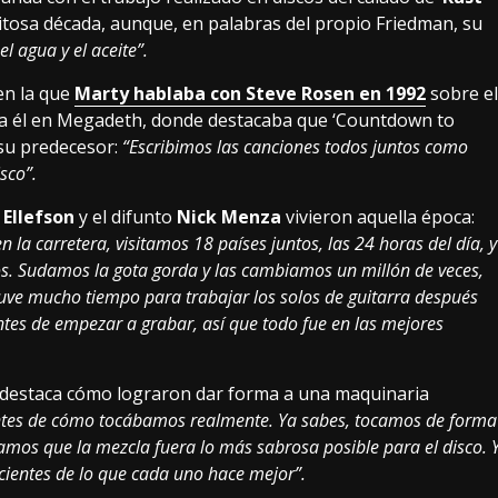
tosa década, aunque, en palabras del propio Friedman, su
l agua y el aceite”.
en la que
Marty hablaba con Steve Rosen en 1992
sobre el
ara él en Megadeth, donde destacaba que ‘Countdown to
su predecesor:
“Escribimos las canciones todos juntos como
sco”.
 Ellefson
y el difunto
Nick Menza
vivieron aquella época:
la carretera, visitamos 18 países juntos, las 24 horas del día, y
tos. Sudamos la gota gorda y las cambiamos un millón de veces,
uve mucho tiempo para trabajar los solos de guitarra después
es de empezar a grabar, así que todo fue en las mejores
y destaca cómo lograron dar forma a una maquinaria
ntes de cómo tocábamos realmente. Ya sabes, tocamos de forma
amos que la mezcla fuera lo más sabrosa posible para el disco. 
ientes de lo que cada uno hace mejor”.