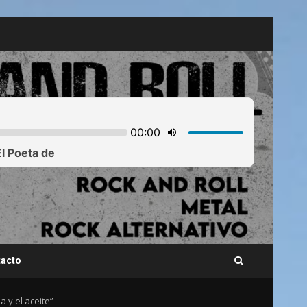
acto
 y el aceite”