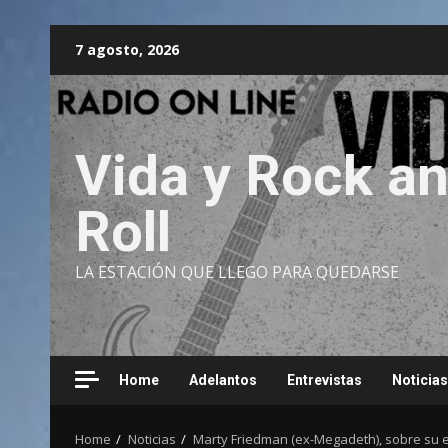
Skip
7 agosto, 2026
to
content
Vida y Rock a
Roll
LA ESTACIÓN QUE LLEGO PARA QUEDARSE
Home
Adelantos
Entrevistas
Noticias
Home
Noticias
Marty Friedman (ex-Megadeth), sobre su es