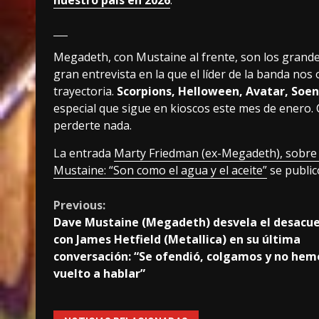
nuestro país en 2026
.
Megadeth, con Mustaine al frente, son los grand
gran entrevista en la que el líder de la banda nos 
trayectoria.
Scorpions, Helloween, Avatar, Soe
especial que sigue en kioscos este mes de enero. 
perderte nada.
La entrada
Marty Friedman (ex-Megadeth), sobre 
Mustaine: “Son como el agua y el aceite”
se publi
Continue
Previous:
Dave Mustaine (Megadeth) desvela el desacu
Reading
con James Hetfield (Metallica) en su última
conversación: “Se ofendió, colgamos y no hem
vuelto a hablar”