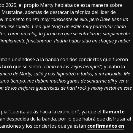
ado 2025, el propio Marty hablaba de esta manera sobre
Mustaine, además de destacar la técnica del líder de
l momento no era muy consciente de ello, pero Dave tiene un
para ese sonido. Creo que tengo un estilo muy particular como
untos, como un reloj, la forma en que se entrelazan, simplemente
 Simplemente funcionaron. Podría haber sido un choque y haber
dman uniéndose a la banda con dos conciertos que fueron
stacó
que se sintió
“como en los viejos tiempos”,
y alabó la
anera de Marty, salió y nos hipnotizó a todos, a mí incluido. Me
l mismo tiempo, me daban muchas ganas de sentarme allí y ver a
on de los mejores guitarristas de hard rock y heavy metal en este
ia “cuenta atrás hacia la extinción”, ya que el
flamante
an despedida de la banda, por lo que habrá que disfrutar al
anciones y los conciertos que ya están
confirmados en