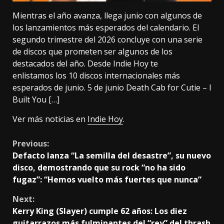
Mientras el año avanza, llega junio con algunos de
los lanzamientos más esperados del calendario. El
segundo trimestre del 2026 concluye con una serie
de discos que prometen ser algunos de los
destacados del año. Desde Indie Hoy te
enlistamos los 10 discos internacionales más
esperados de junio. 5 de junio Death Cab for Cutie – I
Built You […]
Ver más noticias en
Indie Hoy
.
Continue
Previous:
Defacto lanza “La semilla del desastre”, su nuevo
Reading
disco, demostrando que su rock “no ha sido
fugaz”: “Hemos vuelto más fuertes que nunca”
Next:
Kerry King (Slayer) cumple 62 años: Los diez
guitarrazos más fulminantes del “rey” del thrash