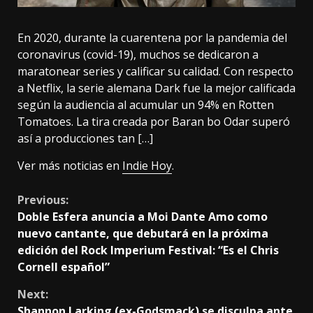
En 2020, durante la cuarentena por la pandemia del
coronavirus (covid-19), muchos se dedicaron a
maratonear series y calificar su calidad. Con respecto
a Netflix, la serie alemana Dark fue la mejor calificada
según la audiencia al acumular un 94% en Rotten
Tomatoes. La tira creada por Baran bo Odar superó
así a producciones tan […]
Ver más noticias en
Indie Hoy
.
Continue
Previous:
Doble Esfera anuncia a Moi Dante Amo como
Reading
nuevo cantante, que debutará en la próxima
edición del Rock Imperium Festival: “Es el Chris
Cornell español”
Next:
Shannon Larking (ex-Godsmack) se disculpa ante