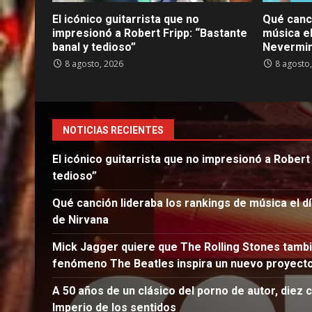
El icónico guitarrista que no
Qué canci
impresionó a Robert Fripp: “Bastante
música el
banal y tedioso”
Nevermin
8 agosto, 2026
8 agosto
NOTICIAS RECIENTES
El icónico guitarrista que no impresionó a Robert 
tedioso”
Qué canción lideraba los rankings de música el d
de Nirvana
Mick Jagger quiere que The Rolling Stones tambié
fenómeno The Beatles inspira un nuevo proyect
A 50 años de un clásico del porno de autor, diez 
Imperio de los sentidos