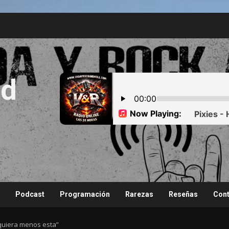
nd
Podcast
Programación
Rarezas
Reseñas
Cont
lquiera menos esta”