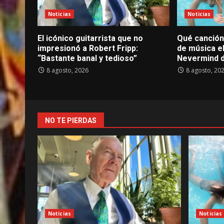
Noticias
Noticias
El icónico guitarrista que no
Qué canción 
impresionó a Robert Fripp:
de música el
“Bastante banal y tedioso”
Nevermind d
8 agosto, 2026
8 agosto, 20
NO TE PIERDAS
Noticias
Noticias