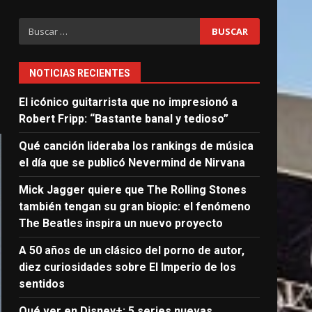
Buscar:
NOTICIAS RECIENTES
El icónico guitarrista que no impresionó a
Robert Fripp: “Bastante banal y tedioso”
Qué canción lideraba los rankings de música
el día que se publicó Nevermind de Nirvana
Mick Jagger quiere que The Rolling Stones
también tengan su gran biopic: el fenómeno
The Beatles inspira un nuevo proyecto
A 50 años de un clásico del porno de autor,
diez curiosidades sobre El Imperio de los
sentidos
Qué ver en Disney+: 5 series nuevas