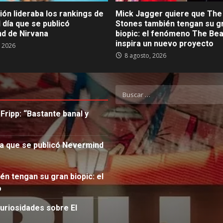
ón lideraba los rankings de
Mick Jagger quiere que The 
 día que se publicó
Stones también tengan su g
d de Nirvana
biopic: el fenómeno The Bea
inspira un nuevo proyecto
, 2026
8 agosto, 2026
Buscar:
Fripp: “Bastante banal y
ía que se publicó Nevermind
n tengan su gran biopic: el
o
curiosidades sobre El