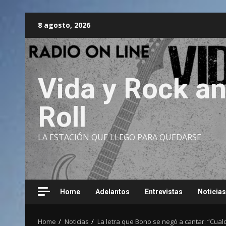
Skip
8 agosto, 2026
to
content
Vida y Rock a
Roll
LA ESTACIÓN QUE LLEGO PARA QUEDARSE
Home
Adelantos
Entrevistas
Noticias
Home
Noticias
La letra que Bono se negó a cantar: “Cua