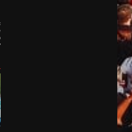
:
e
a
v