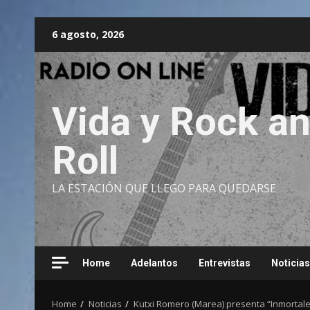
Skip
6 agosto, 2026
to
content
Vida y Rock a
Roll
LA ESTACIÓN QUE LLEGO PARA QUEDARSE
Home
Adelantos
Entrevistas
Noticias
Home
Noticias
Kutxi Romero (Marea) presenta “Inmortale