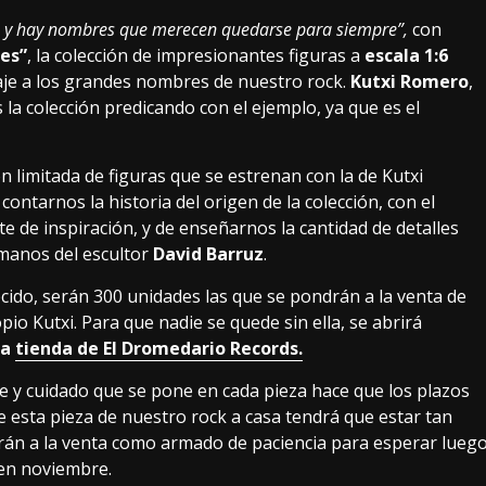
an; y hay nombres que merecen quedarse para siempre”,
con
es”
, la colección de impresionantes figuras a
escala 1:6
je a los grandes nombres de nuestro rock.
Kutxi Romero
,
 la colección predicando con el ejemplo, ya que es el
ón limitada de figuras que se estrenan con la de Kutxi
ntarnos la historia del origen de la colección, con el
 de inspiración, y de enseñarnos la cantidad de detalles
 manos del escultor
David Barruz
.
cido, serán 300 unidades las que se pondrán a la venta de
pio Kutxi. Para que nadie se quede sin ella, se abrirá
la
tienda de El Dromedario Records.
lle y cuidado que se pone en cada pieza hace que los plazos
se esta pieza de nuestro rock a casa tendrá que estar tan
rán a la venta como armado de paciencia para esperar lueg
en noviembre.