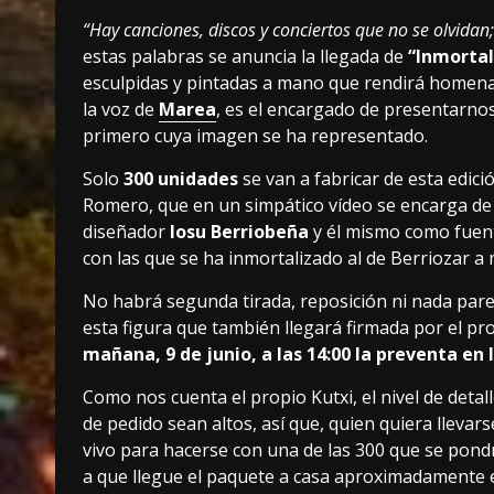
“Hay canciones, discos y conciertos que no se olvid
estas palabras se anuncia la llegada de
“Inmortal
esculpidas y pintadas a mano que rendirá homena
la voz de
Marea
, es el encargado de presentarnos
primero cuya imagen se ha representado.
Solo
300 unidades
se van a fabricar de esta edici
Romero, que en un simpático vídeo se encarga de co
diseñador
Iosu Berriobeña
y él mismo como fuente
con las que se ha inmortalizado al de Berriozar a
No habrá segunda tirada, reposición ni nada pare
esta figura que también llegará firmada por el pro
mañana, 9 de junio, a las 14:00 la preventa en 
Como nos cuenta el propio Kutxi, el nivel de deta
de pedido sean altos, así que, quien quiera llevar
vivo para hacerse con una de las 300 que se pond
a que llegue el paquete a casa aproximadamente 