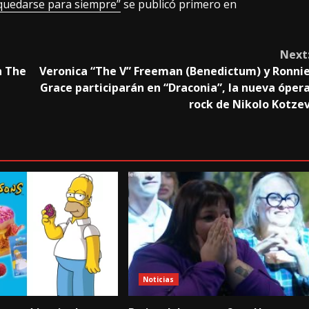
quedarse para siempre”
se publicó primero en
Next
n The
Veronica “The V” Freeman (Benedictum) y Ronni
Grace participarán en “Draconia”, la nueva óper
rock de Nikolo Kotze
Noticias