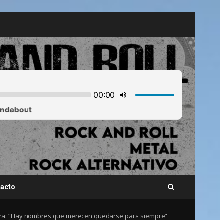
acto
pieza: “Hay nombres que merecen quedarse para siempre”