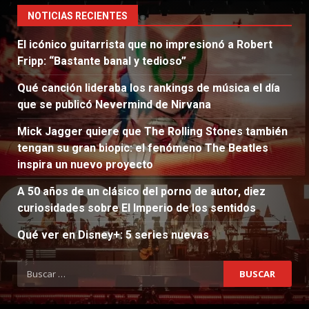
NOTICIAS RECIENTES
El icónico guitarrista que no impresionó a Robert
Fripp: “Bastante banal y tedioso”
Qué canción lideraba los rankings de música el día
que se publicó Nevermind de Nirvana
Mick Jagger quiere que The Rolling Stones también
tengan su gran biopic: el fenómeno The Beatles
inspira un nuevo proyecto
A 50 años de un clásico del porno de autor, diez
curiosidades sobre El Imperio de los sentidos
Qué ver en Disney+: 5 series nuevas
Buscar: