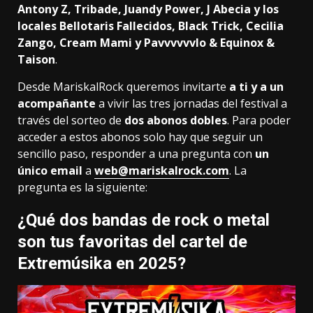
Antony Z, Tribade, Juandy Power, J Abecia y los
locales Bellotaris Fallecidos, Black Trick, Cecilia
Zango, Cream Mami y Pavvvvvvlo & Equinox &
Taison
.
Desde MariskalRock queremos invitarte
a ti y a un
acompañante
a vivir las tres jornadas del festival a
través del sorteo de
dos abonos dobles
. Para poder
acceder a estos abonos solo hay que seguir un
sencillo paso, responder a una pregunta con
un
único email
a
web@mariskalrock.com
. La
pregunta es la siguiente:
¿Qué dos bandas de rock o metal
son tus favoritas del cartel de
Extremúsika en 2025?