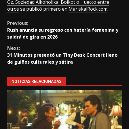
Oz, Soziedad Alkoholika, Boikot o Huecco entre
otros
se publicó primero en
MariskalRock.com
.
Continue
Previous:
Rush anuncia su regreso con batería femenina y
Reading
saldrá de gira en 2026
Next:
31 Minutos presentó un Tiny Desk Concert lleno
de guiños culturales y sátira
NOTICIAS RELACIONADAS