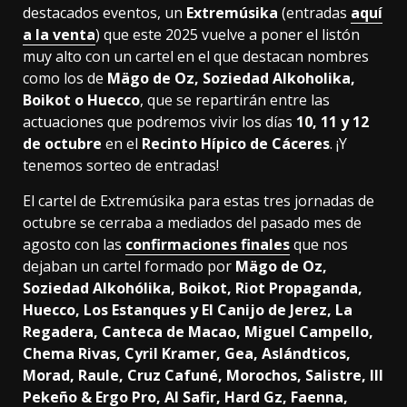
destacados eventos, un
Extremúsika
(entradas
aquí
a la venta
) que este 2025 vuelve a poner el listón
muy alto con un cartel en el que destacan nombres
como los de
Mägo de Oz, Soziedad Alkoholika,
Boikot o Huecco
, que se repartirán entre las
actuaciones que podremos vivir los días
10, 11 y 12
de octubre
en el
Recinto Hípico de Cáceres
. ¡Y
tenemos sorteo de entradas!
El cartel de Extremúsika para estas tres jornadas de
octubre se cerraba a mediados del pasado mes de
agosto con las
confirmaciones finales
que nos
dejaban un cartel formado por
Mägo de Oz,
Soziedad Alkohólika, Boikot, Riot Propaganda,
Huecco, Los Estanques y El Canijo de Jerez, La
Regadera, Canteca de Macao, Miguel Campello,
Chema Rivas, Cyril Kramer, Gea, Aslándticos,
Morad, Raule, Cruz Cafuné, Morochos, Salistre, Ill
Pekeño & Ergo Pro, Al Safir, Hard Gz, Faenna,