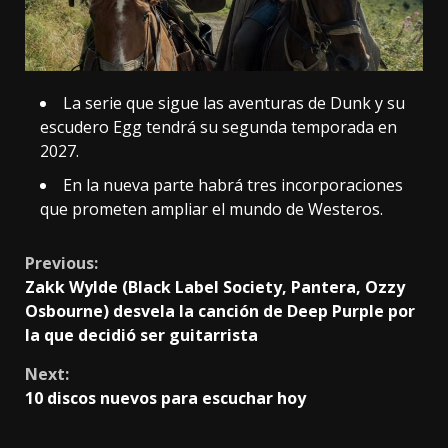
La serie que sigue las aventuras de Dunk y su
escudero Egg tendrá su segunda temporada en
2027.
En la nueva parte habrá tres incorporaciones
que prometen ampliar el mundo de Westeros.
Continue
Previous:
Zakk Wylde (Black Label Society, Pantera, Ozzy
Reading
Osbourne) desvela la canción de Deep Purple por
la que decidió ser guitarrista
Next:
10 discos nuevos para escuchar hoy