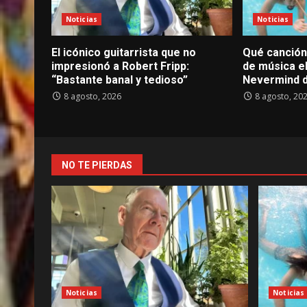
Noticias
Noticias
El icónico guitarrista que no
Qué canción 
impresionó a Robert Fripp:
de música el
“Bastante banal y tedioso”
Nevermind d
8 agosto, 2026
8 agosto, 20
NO TE PIERDAS
Noticias
Noticias