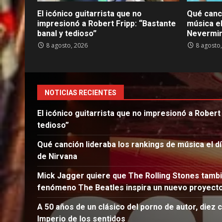
El icónico guitarrista que no
Qué canci
impresionó a Robert Fripp: “Bastante
música el
banal y tedioso”
Nevermin
8 agosto, 2026
8 agosto
NOTICIAS RECIENTES
El icónico guitarrista que no impresionó a Robert 
tedioso”
Qué canción lideraba los rankings de música el d
de Nirvana
Mick Jagger quiere que The Rolling Stones tambié
fenómeno The Beatles inspira un nuevo proyect
A 50 años de un clásico del porno de autor, diez 
Imperio de los sentidos