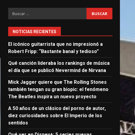
Buscar:
NOTICIAS RECIENTES
El icónico guitarrista que no impresionó a
Robert Fripp: “Bastante banal y tedioso”
Qué canción lideraba los rankings de música
el día que se publicó Nevermind de Nirvana
Mick Jagger quiere que The Rolling Stones
también tengan su gran biopic: el fenómeno
The Beatles inspira un nuevo proyecto
A 50 años de un clásico del porno de autor,
diez curiosidades sobre El Imperio de los
sentidos
Qué ver en Disney+: 5 series nuevas