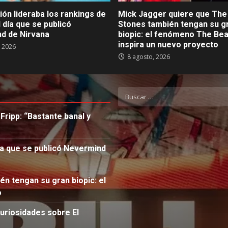
ón lideraba los rankings de
Mick Jagger quiere que The 
 día que se publicó
Stones también tengan su g
d de Nirvana
biopic: el fenómeno The Bea
inspira un nuevo proyecto
, 2026
8 agosto, 2026
Buscar:
Fripp: “Bastante banal y
ía que se publicó Nevermind
n tengan su gran biopic: el
o
curiosidades sobre El