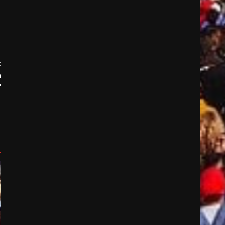
s
:
h
”