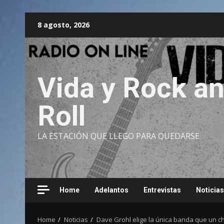
Skip
8 agosto, 2026
to
content
Vida y Rock a
Roll
LA ESTACIÓN QUE LLEGO PARA QUEDARSE
Home
Adelantos
Entrevistas
Noticias
Home
Noticias
Dave Grohl elige la única banda que un c