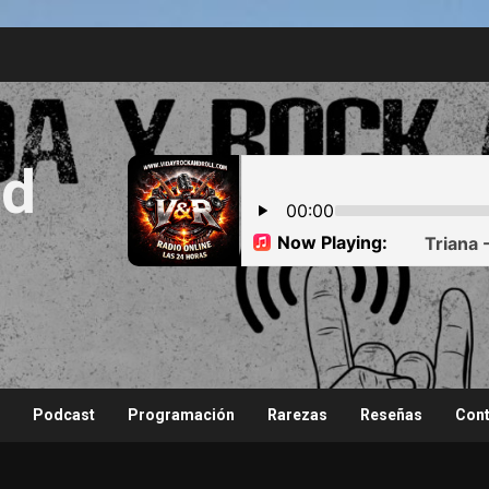
nd
Podcast
Programación
Rarezas
Reseñas
Cont