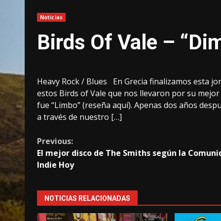
Noticias
Birds Of Vale – “Di
Heavy Rock / Blues En Grecia finalizamos esta jor
estos Birds of Vale que nos llevaron por su mejo
fue “Limbo” (reseña aquí). Apenas dos años desp
a través de nuestro […]
Continue
Previous:
El mejor disco de The Smiths según la Comuni
Reading
Indie Hoy
NOTICIAS RELACIONADAS