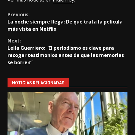
Continue
Previous:
La noche siempre llega: De qué trata la película
Reading
más vista en Netflix
Next:
Leila Guerriero: “El periodismo es clave para
recoger testimonios antes de que las memorias
se borren”
NOTICIAS RELACIONADAS