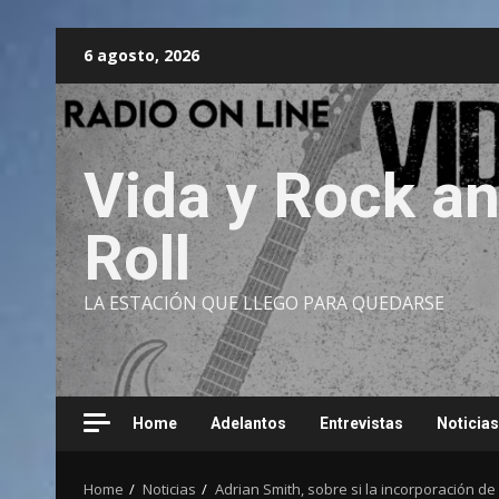
Skip
6 agosto, 2026
to
content
Vida y Rock a
Roll
LA ESTACIÓN QUE LLEGO PARA QUEDARSE
Home
Adelantos
Entrevistas
Noticias
Home
Noticias
Adrian Smith, sobre si la incorporación de