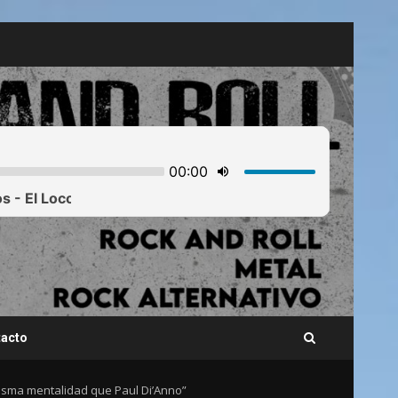
acto
 misma mentalidad que Paul Di’Anno”