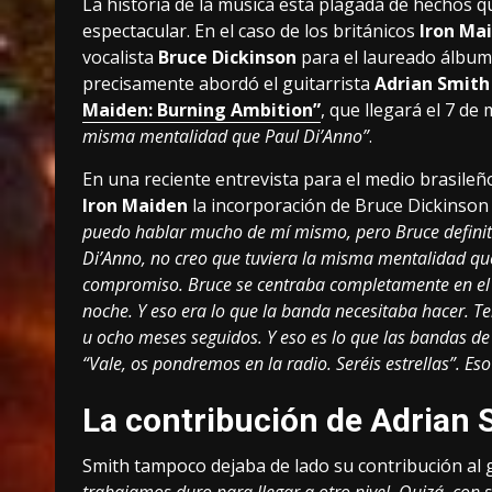
La historia de la música está plagada de hechos
espectacular. En el caso de los británicos
Iron Ma
vocalista
Bruce Dickinson
para el laureado álbu
precisamente abordó el guitarrista
Adrian Smith
Maiden: Burning Ambition”
, que llegará el 7 de
misma mentalidad que Paul Di’Anno”
.
En una reciente entrevista para el medio brasile
Iron Maiden
la incorporación de Bruce Dickinson 
puedo hablar mucho de mí mismo, pero Bruce definit
Di’Anno, no creo que tuviera la misma mentalidad que
compromiso. Bruce se centraba completamente en el 
noche. Y eso era lo que la banda necesitaba hacer. Te
u ocho meses seguidos. Y eso es lo que las bandas de r
“Vale, os pondremos en la radio. Seréis estrellas”. Eso
La contribución de Adrian 
Smith tampoco dejaba de lado su contribución al