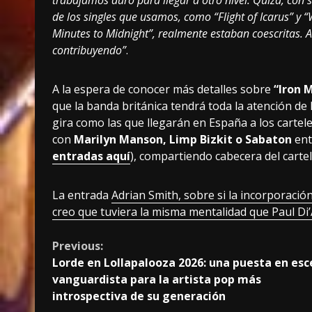
trabajamos duro para llegar a otro nivel. Quizá, con
de los singles que usamos, como “Flight of Icarus” y 
Minutes to Midnight”, realmente estaban coescritas. A
contribuyendo”
.
A la espera de conocer más detalles sobre
“Iron 
que la banda británica tendrá toda la atención d
gira como las que llegarán en España a los cartel
con
Marilyn Manson, Limp Bizkit o Sabaton
ent
entradas aquí
), compartiendo cabecera del carte
La entrada
Adrian Smith, sobre si la incorporació
creo que tuviera la misma mentalidad que Paul Di
Continue
Previous:
Lorde en Lollapalooza 2026: una puesta en es
Reading
vanguardista para la artista pop más
introspectiva de su generación