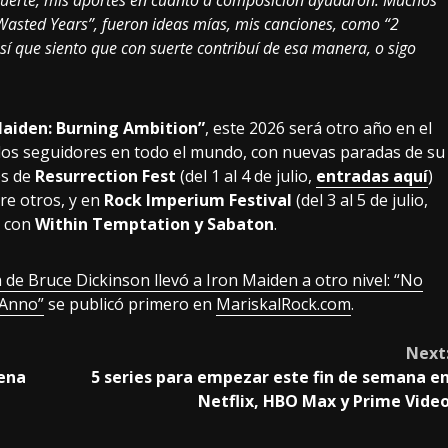
 suerte, mis aportes en cuanto a composición ayudaron. Muchos
“Wasted Years”, fueron ideas mías, mis canciones, como “2
sí que siento que con suerte contribuí de esa manera, o sigo
Maiden: Burning Ambition”
, este 2026 será otro año en el
e los seguidores en todo el mundo, con nuevas paradas de su
es de
Resurrection Fest
(del 1 al 4 de julio,
entradas aquí
)
re otros, y en
Rock Imperium Festival
(del 3 al 5 de julio,
l con
Within Temptation y Sabaton
.
n de Bruce Dickinson llevó a Iron Maiden a otro nivel: “No
’Anno”
se publicó primero en
MariskalRock.com
.
Next
cena
5 series para empezar este fin de semana e
Netflix, HBO Max y Prime Vide