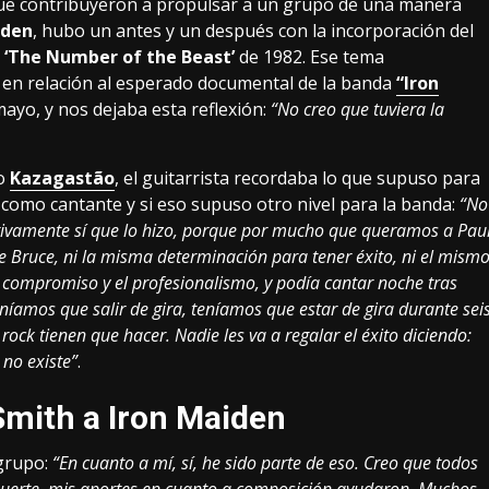
 que contribuyeron a propulsar a un grupo de una manera
iden
, hubo un antes y un después con la incorporación del
m
‘The Number of the Beast’
de 1982. Ese tema
en relación al esperado documental de la banda
“Iron
 mayo, y nos dejaba esta reflexión:
“No creo que tuviera la
ño
Kazagastão
, el guitarrista recordaba lo que supuso para
como cantante y si eso supuso otro nivel para la banda:
“No
ivamente sí que lo hizo, porque por mucho que queramos a Pau
 Bruce, ni la misma determinación para tener éxito, ni el mism
compromiso y el profesionalismo, y podía cantar noche tras
níamos que salir de gira, teníamos que estar de gira durante sei
ock tienen que hacer. Nadie les va a regalar el éxito diciendo:
 no existe”
.
Smith a Iron Maiden
 grupo:
“En cuanto a mí, sí, he sido parte de eso. Creo que todos