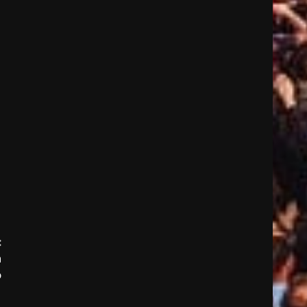
:
n
o