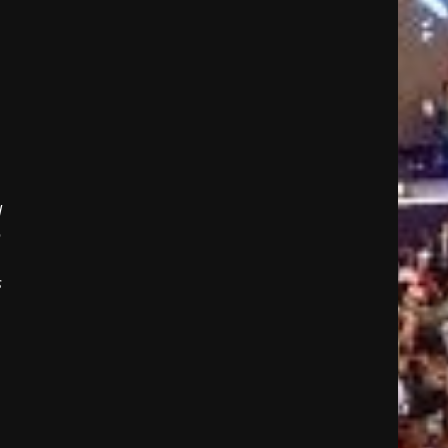
l
o
s